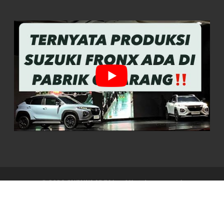
© 2026
SUZUKI JOGJA
– All rights reserved
Didukung oleh
WP
– Designed with the
Customizr theme