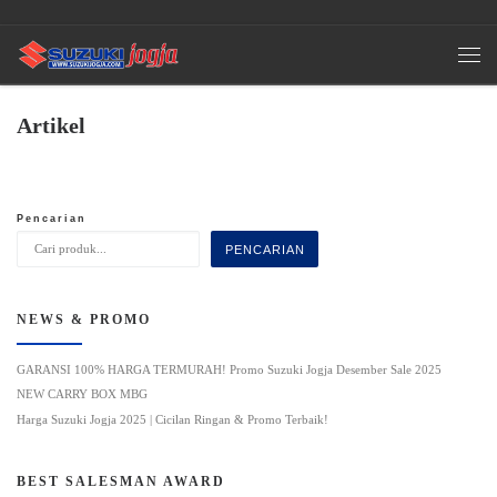
Skip to content
Men
Artikel
Pencarian
PENCARIAN
NEWS & PROMO
GARANSI 100% HARGA TERMURAH! Promo Suzuki Jogja Desember Sale 2025
NEW CARRY BOX MBG
Harga Suzuki Jogja 2025 | Cicilan Ringan & Promo Terbaik!
BEST SALESMAN AWARD