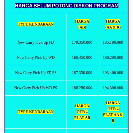
HARGA BELUM POTONG DISKON PROGRAM
HARGA
HARGA
TYPE KENDARAAN
(AB)
(AA & R)
New Carry Pick Up FD
179.350.000
185.100.000
New Carry Pick Up WD
180.450.000
186.200.000
New Carry Pick Up FD PS
187.350.000
193.400.000
New Carry Pick Up WD PS
188.250.000
194.300.000
HARGA
HARGA
OTR –
TYPE KENDARAAN
OTR –
PLAT AA &
PLAT AB
R