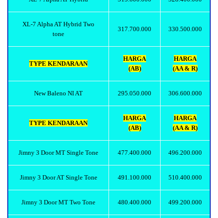
XL-7 Alpha AT Hybrid Two
317.700.000
330.500.000
tone
HARGA
HARGA
TYPE KENDARAAN
(AB)
(AA & R)
New Baleno NI AT
295.050.000
306.600.000
HARGA
HARGA
TYPE KENDARAAN
(AB)
(AA & R)
Jimny 3 Door MT Single Tone
477.400.000
496.200.000
Jimny 3 Door AT Single Tone
491.100.000
510.400.000
Jimny 3 Door MT Two Tone
480.400.000
499.200.000