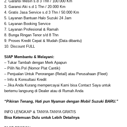
2. Garansi Mesin s.d 3 Thn / 100.000 Km
3. Garansi Aki s.d 1 Thn / 20.000 Km
4. Gratis Jasa Service s.d 3 Thn / 50.000 Km
5. Layanan Bantuan Halo Suzuki 24 Jam
6. Layanan Booking Service
7. Layanan Profesional & Ramah
8. Bunga Ringan Tenor s/d 8 Thn
9. Proses Kredit Cepat & Mudah (Data dibantu)
10. Discount FULL
SIAP Membantu & Melayani:
– Tukar Tambah dengan Merk Apapun
– Pilih No.Pol (Nomor Plat Cantik)
– Penjualan Untuk Perorangan (Retail) atau Perusahaan (Fleet)
– Info & Konsultasi Kredit
– Jika Anda Kurang mempercayai Kami bisa Contact Saya untuk
bertemu langsung di Dealer atau di Rumah Anda
“Pikiran Tenang, Hati pun Nyaman dengan Mobil Suzuki BARU.”
INFO LENGKAP & TANYA-TANYA GRATIS
Bisa Ketemuan Dulu untuk Lebih Detailnya