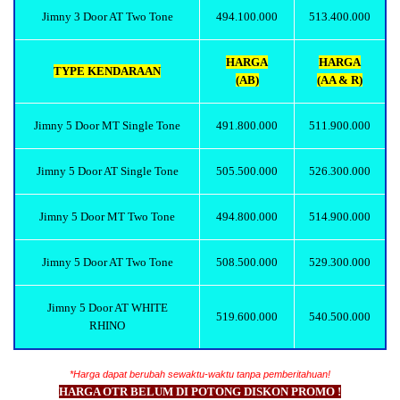
Jimny 3 Door AT Two Tone
494.100.000
513.400.000
HARGA
HARGA
TYPE KENDARAAN
(AB)
(AA & R)
Jimny 5 Door MT Single Tone
491.800.000
511.900.000
Jimny 5 Door AT Single Tone
505.500.000
526.300.000
Jimny 5 Door MT Two Tone
494.800.000
514.900.000
Jimny 5 Door AT Two Tone
508.500.000
529.300.000
Jimny 5 Door AT WHITE
519.600.000
540.500.000
RHINO
*Harga dapat berubah sewaktu-waktu tanpa pemberitahuan!
HARGA OTR BELUM DI POTONG DISKON PROMO !