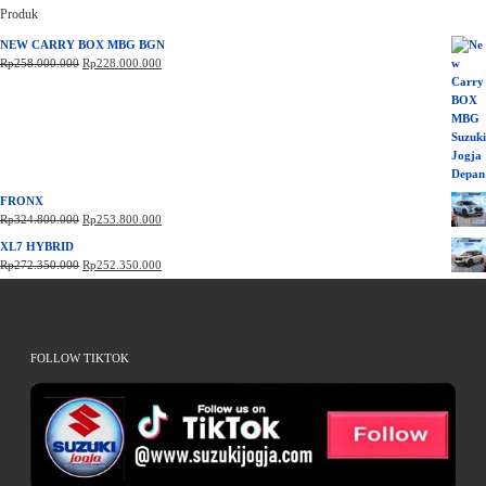
Produk
NEW CARRY BOX MBG BGN
Harga aslinya adalah: Rp258.000.000.
Harga saat ini adalah: Rp228.000.000.
Rp
258.000.000
Rp
228.000.000
FRONX
Harga aslinya adalah: Rp324.800.000.
Harga saat ini adalah: Rp253.800.000.
Rp
324.800.000
Rp
253.800.000
XL7 HYBRID
Harga aslinya adalah: Rp272.350.000.
Harga saat ini adalah: Rp252.350.000.
Rp
272.350.000
Rp
252.350.000
FOLLOW TIKTOK