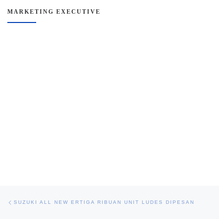
MARKETING EXECUTIVE
Navigasi pos
Previous post
SUZUKI ALL NEW ERTIGA RIBUAN UNIT LUDES DIPESAN