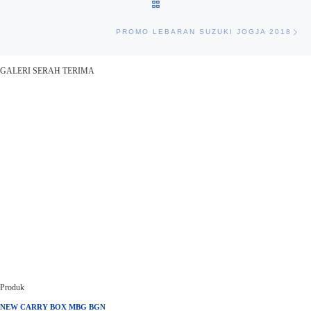
BACK TO POST LIST
Nex
PROMO LEBARAN SUZUKI JOGJA 2018
GALERI SERAH TERIMA
Produk
NEW CARRY BOX MBG BGN