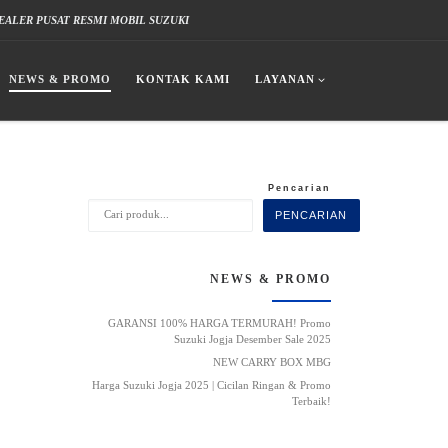
EALER PUSAT RESMI MOBIL SUZUKI
NEWS & PROMO
KONTAK KAMI
LAYANAN
Pencarian
PENCARIAN
NEWS & PROMO
GARANSI 100% HARGA TERMURAH! Promo
Suzuki Jogja Desember Sale 2025
NEW CARRY BOX MBG
Harga Suzuki Jogja 2025 | Cicilan Ringan & Promo
Terbaik!