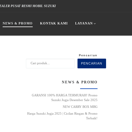
EALER PUSAT RESMI MOBIL SUZUKI
NEWS & PROMO
KONTAK KAMI
LAYANAN
Pencarian
PENCARIAN
NEWS & PROMO
GARANSI 100% HARGA TERMURAH! Promo
Suzuki Jogja Desember Sale 2025
NEW CARRY BOX MBG
Harga Suzuki Jogja 2025 | Cicilan Ringan & Promo
Terbaik!