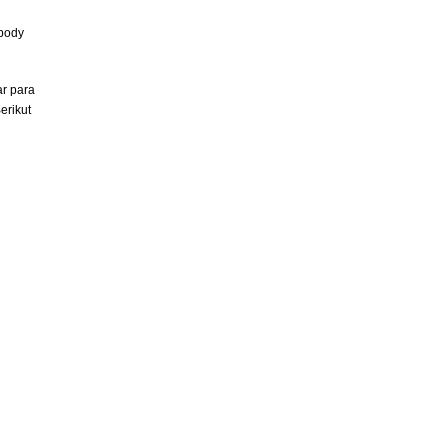
 body
ar para
erikut