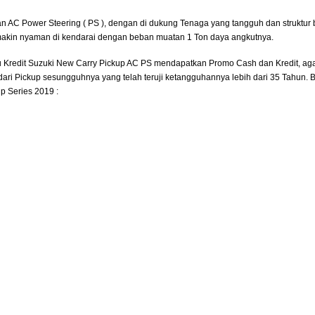
an AC Power Steering ( PS ), dengan di dukung Tenaga yang tangguh dan struktur
makin nyaman di kendarai dengan beban muatan 1 Ton daya angkutnya.
tau Kredit Suzuki New Carry Pickup AC PS mendapatkan Promo Cash dan Kredit, ag
i Pickup sesungguhnya yang telah teruji ketangguhannya lebih dari 35 Tahun. B
p Series 2019 :