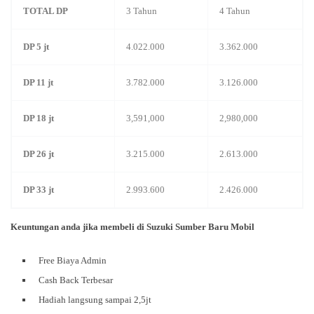
TOTAL DP
3 Tahun
4 Tahun
DP 5 jt
4.022.000
3.362.000
DP 11 jt
3.782.000
3.126.000
DP 18 jt
3,591,000
2,980,000
DP 26 jt
3.215.000
2.613.000
DP 33 jt
2.993.600
2.426.000
Keuntungan anda jika membeli di Suzuki Sumber Baru Mobil
Free Biaya Admin
Cash Back Terbesar
Hadiah langsung sampai 2,5jt