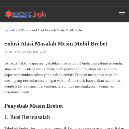
Skip to content
Men
Beranda
»
TIPS
»
Solusi Atasi Masalah Mesin Mobil Brebet
Solusi Atasi Masalah Mesin Mobil Brebet
Telah Terbit
29 Agustus 2024
Berbagai faktor dapat menyebabkan mesin mobil Anda mengalami tersendat
atau brebet. Penting untuk memahami penyebab-penyebab ini agar Anda
dapat menemukan solusi yang paling efektif. Dengan mengatasi masalah
mesin yang tersendat secara tepat waktu, Anda tidak hanya akan menikmati
kembali kenyamanan berkendara, tetapi juga meningkatkan keamanan
perjalanan Anda.
Penyebab Mesin Brebet
1. Busi Bermasalah
Tahukah Anda? Busi itu ibarat pemantik kecil yang punya peran besar. Kalau