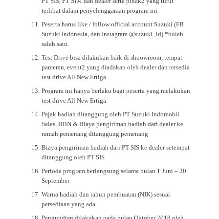
PT SIS, PT SIM dan dealer serta pihak2 yang turut
terlibat dalam penyelenggaraan program ini
Peserta harus like / follow official account Suzuki (FB
Suzuki Indonesia, dan Instagram @suzuki_id) *boleh
salah satu.
Test Drive bisa dilakukan baik di shoowroom, tempat
pameran, event2 yang diadakan oleh dealer dan tersedia
test drive All New Ertiga
Program ini hanya berlaku bagi peserta yang melakukan
test drive All New Ertiga
Pajak hadiah ditanggung oleh PT Suzuki Indomobil
Sales, BBN & Biaya pengiriman hadiah dari dealer ke
rumah pemenang ditanggung pemenang
Biaya pengiriman hadiah dari PT SIS ke dealer setempat
ditanggung oleh PT SIS
Periode program berlangsung selama bulan 1 Juni – 30
September
Warna hadiah dan tahun pembuatan (NIK) sesuai
persediaan yang ada
Pengundian dilakukan pada bulan Oktober 2018 oleh