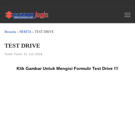
Skip to content
Men
Beranda
»
BERITA
»
TEST DRIVE
TEST DRIVE
Telah Terbit
31 Juli 2018
Klik Gambar Untuk Mengisi Formulir Test Drive !!!