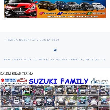
Navigasi pos
Previous post
HARGA SUZUKI APV JOGJA 2019
BACK TO POST LIST
Nex
NEW CARRY PICK UP MOBIL ANGKUTAN TERBAIK, MITSUBISHI T120SS STOP PRODUKSI
GALERI SERAH TERIMA