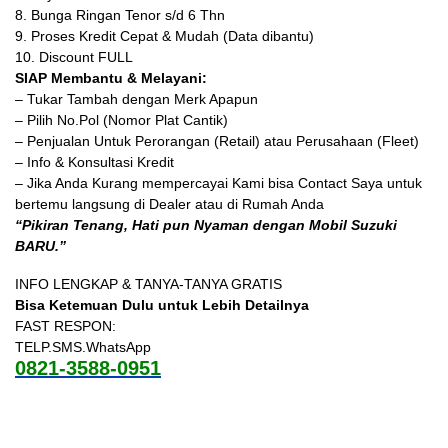
8. Bunga Ringan Tenor s/d 6 Thn
9. Proses Kredit Cepat & Mudah (Data dibantu)
10. Discount FULL
SIAP Membantu & Melayani:
– Tukar Tambah dengan Merk Apapun
– Pilih No.Pol (Nomor Plat Cantik)
– Penjualan Untuk Perorangan (Retail) atau Perusahaan (Fleet)
– Info & Konsultasi Kredit
– Jika Anda Kurang mempercayai Kami bisa Contact Saya untuk
bertemu langsung di Dealer atau di Rumah Anda
“Pikiran Tenang, Hati pun Nyaman dengan Mobil Suzuki
BARU.”
INFO LENGKAP & TANYA-TANYA GRATIS
Bisa Ketemuan Dulu untuk Lebih Detailnya
FAST RESPON:
TELP.SMS.WhatsApp
0821-3588-0951
SUZUKI ALL NEW ERTIGA, DISKON, DP MURAH, HARGA, PAKET KREDIT, PROMO, SUZUKI JOGJA,
TABEL ANGSURAN, BUNGA MURAH, CICILAN RINGAN, SPESIFIKASI, FITUR